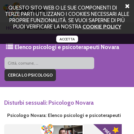
QUESTO SITO WEB O LE SUE COMPONENTI DI
TERZE PARTI UTILIZZANO I COOKIES NECESSARI ALLE
PROPRIE FUNZIONALITÀ. SE VUOI SAPERNE DI PIÙ
PUOI VERIFICARE LA NOSTRA
COOKIE POLICY
HOME
Piemonte
Novara
ACCETTA
Elenco psicologi e psicoterapeuti Novara
Disturbi sessuali: Psicologo Novara
Psicologo Novara: Elenco psicologi e psicoterapeuti