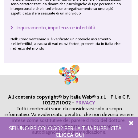
sono caratterizzati da dinamiche psicologiche di tipo personale eo
interpersonale che interferiscono negativamente su uno o più
aspetti della sfera sessuale di un individuo
Inquinamento, impotenza e infertilità
Nell'ultimo ventennio si è verificato un notevole incremento
dell'infertilità, a causa di vari nuovi fattori, presenti sia in Italia che
nel resto del mondo
All contents copyright© by Italia Web® s.r.l. - P.I. e C.F.
10272711002
-
PRIVACY
Tutti i contenuti sono da considerarsi solo a scopo
informativo. Va evidenziato, peraltro, che non devono essere
intese come sostitutive del parere clinico del dottore,
pertanto non vanno utilizzate come strumento di
SEI UNO PSICOLOGO? PER LA TUA PUBBLICITÀ
autodiagnosi o di automedicazione.
CLICCA QUI