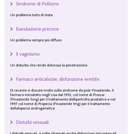
Sindrome di Pollicino
Un problema tutto di testa
Eiaculazione precoce
Un problema sempre più diffuso
Il vaginismo
Un disturbo che rende dolorosa la penetrazione
Farmaco anticalvizie, disfunzione erettile
Di recente si discute molto sulla sindrome da post-Finasteride, il
farmaco introdotto negli Usa dal 1992, col nome di Proscar
(Finasteride 5mg) per il trattamento dellipertrofia prostatica e nel
1997 col nome di Propecia (Finasteride 1mg) per il trattamento
dellalopecia androgenetica
Disturbi sessuali
I disturbi sessuali, a volte chiamati anche disfunzioni psicosessuali,