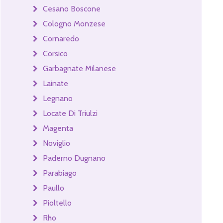
Cesano Boscone
Cologno Monzese
Cornaredo
Corsico
Garbagnate Milanese
Lainate
Legnano
Locate Di Triulzi
Magenta
Noviglio
Paderno Dugnano
Parabiago
Paullo
Pioltello
Rho