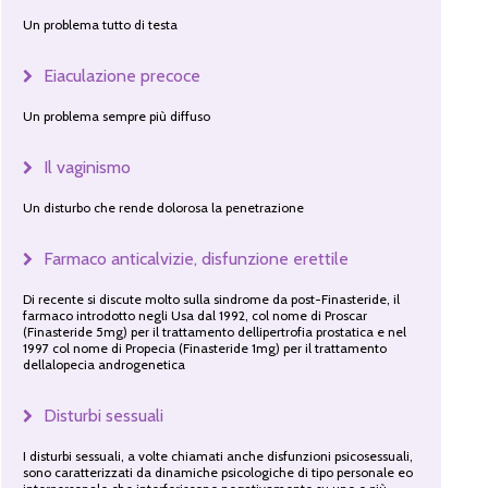
Un problema tutto di testa
Eiaculazione precoce
Un problema sempre più diffuso
Il vaginismo
Un disturbo che rende dolorosa la penetrazione
Farmaco anticalvizie, disfunzione erettile
Di recente si discute molto sulla sindrome da post-Finasteride, il
farmaco introdotto negli Usa dal 1992, col nome di Proscar
(Finasteride 5mg) per il trattamento dellipertrofia prostatica e nel
1997 col nome di Propecia (Finasteride 1mg) per il trattamento
dellalopecia androgenetica
Disturbi sessuali
I disturbi sessuali, a volte chiamati anche disfunzioni psicosessuali,
sono caratterizzati da dinamiche psicologiche di tipo personale eo