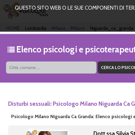
QUESTO SITO WEB O LE SUE COMPONENTI DI TERZE
HOME
Lombardia
Milano
Milano
Niguarda_ca_granda
Elenco psicologi e psicoterape
Disturbi sessuali: Psicologo Milano Niguarda Ca 
Psicologo Milano Niguarda Ca Granda: Elenco psicologi 
Dott.ssa Silvia S