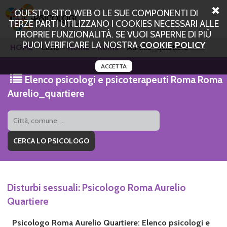
QUESTO SITO WEB O LE SUE COMPONENTI DI
TERZE PARTI UTILIZZANO I COOKIES NECESSARI ALLE
PROPRIE FUNZIONALITÀ. SE VUOI SAPERNE DI PIÙ
PUOI VERIFICARE LA NOSTRA
COOKIE POLICY
HOME
Lazio
Roma
Roma
Aurelio_quartiere
ACCETTA
Elenco psicologi e psicoterapeuti Roma Roma
Aurelio_quartiere
Disturbi sessuali: Psicologo Roma Aurelio
Quartiere
Psicologo Roma Aurelio Quartiere: Elenco psicologi e