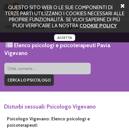
QUESTO SITO WEB O LE SUE COMPONENTI DI
TERZE PARTI UTILIZZANO I COOKIES NECESSARI ALLE
PROPRIE FUNZIONALITÀ. SE VUOI SAPERNE DI PIÙ
PUOI VERIFICARE LA NOSTRA
COOKIE POLICY
HOME
Lombardia
Pavia
Vigevano
ACCETTA
Elenco psicologi e psicoterapeuti Pavia
Vigevano
Disturbi sessuali: Psicologo Vigevano
Psicologo Vigevano: Elenco psicologi e
psicoterapeuti