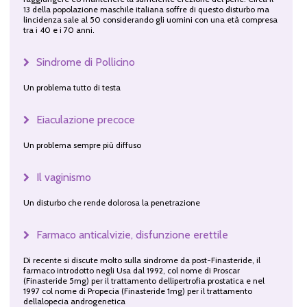
13 della popolazione maschile italiana soffre di questo disturbo ma
lincidenza sale al 50 considerando gli uomini con una età compresa
tra i 40 e i 70 anni.
Sindrome di Pollicino
Un problema tutto di testa
Eiaculazione precoce
Un problema sempre più diffuso
Il vaginismo
Un disturbo che rende dolorosa la penetrazione
Farmaco anticalvizie, disfunzione erettile
Di recente si discute molto sulla sindrome da post-Finasteride, il
farmaco introdotto negli Usa dal 1992, col nome di Proscar
(Finasteride 5mg) per il trattamento dellipertrofia prostatica e nel
1997 col nome di Propecia (Finasteride 1mg) per il trattamento
dellalopecia androgenetica