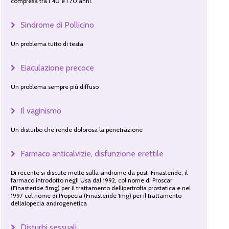
compresa tra i 40 e i 70 anni.
Sindrome di Pollicino
Un problema tutto di testa
Eiaculazione precoce
Un problema sempre più diffuso
Il vaginismo
Un disturbo che rende dolorosa la penetrazione
Farmaco anticalvizie, disfunzione erettile
Di recente si discute molto sulla sindrome da post-Finasteride, il
farmaco introdotto negli Usa dal 1992, col nome di Proscar
(Finasteride 5mg) per il trattamento dellipertrofia prostatica e nel
1997 col nome di Propecia (Finasteride 1mg) per il trattamento
dellalopecia androgenetica
Disturbi sessuali