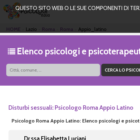
QUESTO SITO WEB O LE SUE COMPONENTI DI TERZE
HOME
Lazio
Roma
Roma
Appio_latino
Elenco psicologi e psicoterape
Disturbi sessuali: Psicologo Roma Appio Latino
Psicologo Roma Appio Latino: Elenco psicologi e psicot
Dr.ssa Elisabetta Luciani