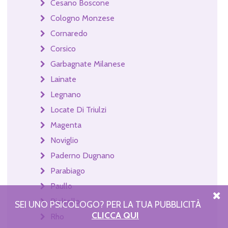
Cesano Boscone
Cologno Monzese
Cornaredo
Corsico
Garbagnate Milanese
Lainate
Legnano
Locate Di Triulzi
Magenta
Noviglio
Paderno Dugnano
Parabiago
Paullo
Pioltello
SEI UNO PSICOLOGO? PER LA TUA PUBBLICITÀ
CLICCA QUI
Rho