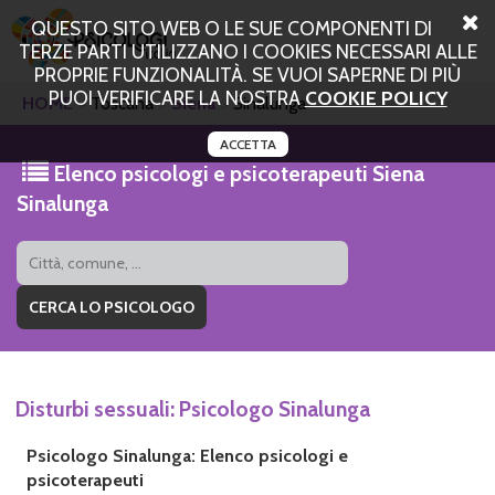
QUESTO SITO WEB O LE SUE COMPONENTI DI
TERZE PARTI UTILIZZANO I COOKIES NECESSARI ALLE
PROPRIE FUNZIONALITÀ. SE VUOI SAPERNE DI PIÙ
PUOI VERIFICARE LA NOSTRA
COOKIE POLICY
HOME
Toscana
Siena
Sinalunga
ACCETTA
Elenco psicologi e psicoterapeuti Siena
Sinalunga
Disturbi sessuali: Psicologo Sinalunga
Psicologo Sinalunga: Elenco psicologi e
psicoterapeuti