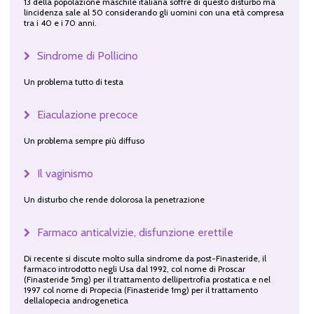
13 della popolazione maschile italiana soffre di questo disturbo ma
lincidenza sale al 50 considerando gli uomini con una età compresa
tra i 40 e i 70 anni.
Sindrome di Pollicino
Un problema tutto di testa
Eiaculazione precoce
Un problema sempre più diffuso
Il vaginismo
Un disturbo che rende dolorosa la penetrazione
Farmaco anticalvizie, disfunzione erettile
Di recente si discute molto sulla sindrome da post-Finasteride, il
farmaco introdotto negli Usa dal 1992, col nome di Proscar
(Finasteride 5mg) per il trattamento dellipertrofia prostatica e nel
1997 col nome di Propecia (Finasteride 1mg) per il trattamento
dellalopecia androgenetica