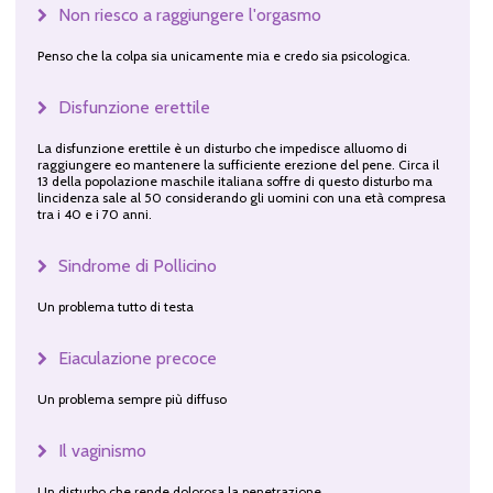
Non riesco a raggiungere l'orgasmo
Penso che la colpa sia unicamente mia e credo sia psicologica.
Disfunzione erettile
La disfunzione erettile è un disturbo che impedisce alluomo di
raggiungere eo mantenere la sufficiente erezione del pene. Circa il
13 della popolazione maschile italiana soffre di questo disturbo ma
lincidenza sale al 50 considerando gli uomini con una età compresa
tra i 40 e i 70 anni.
Sindrome di Pollicino
Un problema tutto di testa
Eiaculazione precoce
Un problema sempre più diffuso
Il vaginismo
Un disturbo che rende dolorosa la penetrazione