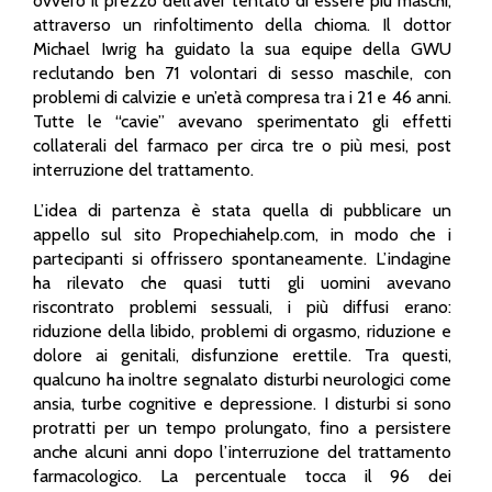
ovvero il prezzo dell’aver tentato di essere più maschi,
attraverso un rinfoltimento della chioma. Il dottor
Michael Iwrig ha guidato la sua equipe della GWU
reclutando ben 71 volontari di sesso maschile, con
problemi di calvizie e un’età compresa tra i 21 e 46 anni.
Tutte le “cavie” avevano sperimentato gli effetti
collaterali del farmaco per circa tre o più mesi, post
interruzione del trattamento.
L’idea di partenza è stata quella di pubblicare un
appello sul sito Propechiahelp.com, in modo che i
partecipanti si offrissero spontaneamente. L’indagine
ha rilevato che quasi tutti gli uomini avevano
riscontrato problemi sessuali, i più diffusi erano:
riduzione della libido, problemi di orgasmo, riduzione e
dolore ai genitali, disfunzione erettile. Tra questi,
qualcuno ha inoltre segnalato disturbi neurologici come
ansia, turbe cognitive e depressione. I disturbi si sono
protratti per un tempo prolungato, fino a persistere
anche alcuni anni dopo l’interruzione del trattamento
farmacologico. La percentuale tocca il 96 dei