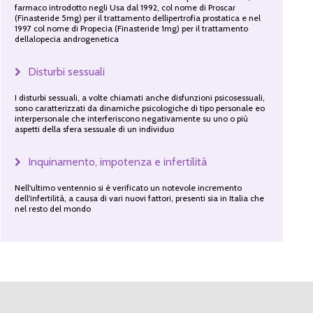
farmaco introdotto negli Usa dal 1992, col nome di Proscar
(Finasteride 5mg) per il trattamento dellipertrofia prostatica e nel
1997 col nome di Propecia (Finasteride 1mg) per il trattamento
dellalopecia androgenetica
Disturbi sessuali
I disturbi sessuali, a volte chiamati anche disfunzioni psicosessuali,
sono caratterizzati da dinamiche psicologiche di tipo personale eo
interpersonale che interferiscono negativamente su uno o più
aspetti della sfera sessuale di un individuo
Inquinamento, impotenza e infertilità
Nell'ultimo ventennio si è verificato un notevole incremento
dell'infertilità, a causa di vari nuovi fattori, presenti sia in Italia che
nel resto del mondo