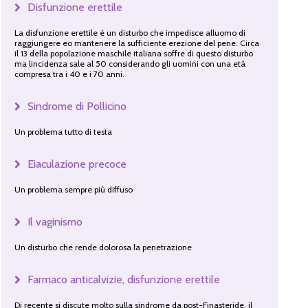
Disfunzione erettile
La disfunzione erettile è un disturbo che impedisce alluomo di
raggiungere eo mantenere la sufficiente erezione del pene. Circa
il 13 della popolazione maschile italiana soffre di questo disturbo
ma lincidenza sale al 50 considerando gli uomini con una età
compresa tra i 40 e i 70 anni.
Sindrome di Pollicino
Un problema tutto di testa
Eiaculazione precoce
Un problema sempre più diffuso
Il vaginismo
Un disturbo che rende dolorosa la penetrazione
Farmaco anticalvizie, disfunzione erettile
Di recente si discute molto sulla sindrome da post-Finasteride, il