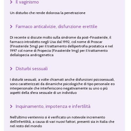
Il vaginismo
Un disturbo che rende dolorosa la penetrazione
Farmaco anticalvizie, disfunzione erettile
Di recente si discute molto sulla sindrome da post-Finasteride, il
farmaco introdotto negli Usa dal 1992, col nome di Proscar
(Finasteride 5mg) per il trattamento dellipertrofia prostatica e nel
1997 col nome di Propecia (Finasteride 1mg) per il trattamento
dellalopecia androgenetica
Disturbi sessuali
I disturbi sessuali, a volte chiamati anche disfunzioni psicosessuali,
sono caratterizzati da dinamiche psicologiche di tipo personale eo
interpersonale che interferiscono negativamente su uno o più
aspetti della sfera sessuale di un individuo
Inquinamento, impotenza e infertilità
Nell'ultimo ventennio si è verificato un notevole incremento
dell'infertilità, a causa di vari nuovi fattori, presenti sia in Italia che
nel resto del mondo