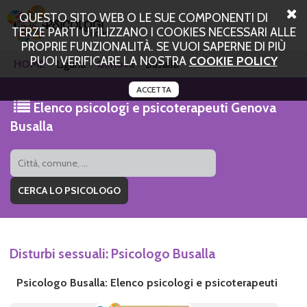
QUESTO SITO WEB O LE SUE COMPONENTI DI
TERZE PARTI UTILIZZANO I COOKIES NECESSARI ALLE
PROPRIE FUNZIONALITÀ. SE VUOI SAPERNE DI PIÙ
PUOI VERIFICARE LA NOSTRA
COOKIE POLICY
HOME
Liguria
Genova
Busalla
ACCETTA
Elenco psicologi e psicoterapeuti Genova
Busalla
Disturbi sessuali: Psicologo Busalla
Psicologo Busalla: Elenco psicologi e psicoterapeuti