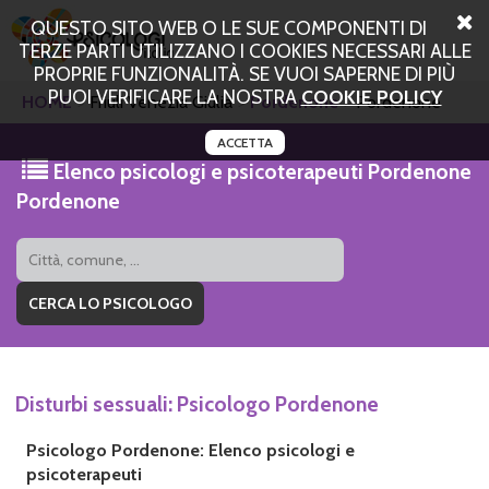
QUESTO SITO WEB O LE SUE COMPONENTI DI
TERZE PARTI UTILIZZANO I COOKIES NECESSARI ALLE
PROPRIE FUNZIONALITÀ. SE VUOI SAPERNE DI PIÙ
PUOI VERIFICARE LA NOSTRA
COOKIE POLICY
HOME
Friuli Venezia Giulia
Pordenone
Pordenone
ACCETTA
Elenco psicologi e psicoterapeuti Pordenone
Pordenone
Disturbi sessuali: Psicologo Pordenone
Psicologo Pordenone: Elenco psicologi e
psicoterapeuti