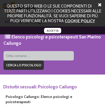
QUESTO SITO WEB O LE SUE COMPONENTI DI
TERZE PARTI UTILIZZANO I COOKIES NECESSARI ALLE
PROPRIE FUNZIONALITÀ. SE VUOI SAPERNE DI PIÙ
PUOI VERIFICARE LA NOSTRA
COOKIE POLICY
HOME
Emilia Romagna
San Marino
Cailungo
ACCETTA
Elenco psicologi e psicoterapeuti San Marino
Cailungo
Disturbi sessuali: Psicologo Cailungo
Psicologo Cailungo: Elenco psicologi e
psicoterapeuti