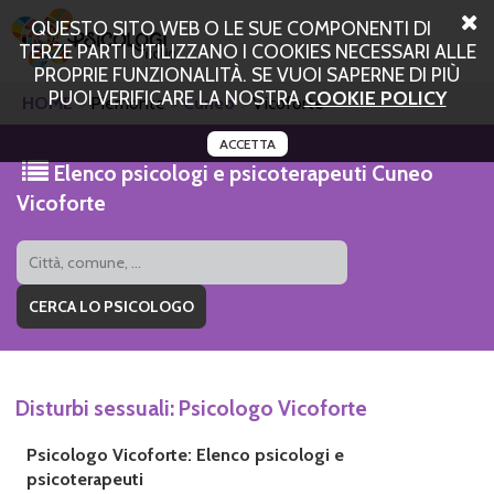
QUESTO SITO WEB O LE SUE COMPONENTI DI
TERZE PARTI UTILIZZANO I COOKIES NECESSARI ALLE
PROPRIE FUNZIONALITÀ. SE VUOI SAPERNE DI PIÙ
PUOI VERIFICARE LA NOSTRA
COOKIE POLICY
HOME
Piemonte
Cuneo
Vicoforte
ACCETTA
Elenco psicologi e psicoterapeuti Cuneo
Vicoforte
Disturbi sessuali: Psicologo Vicoforte
Psicologo Vicoforte: Elenco psicologi e
psicoterapeuti