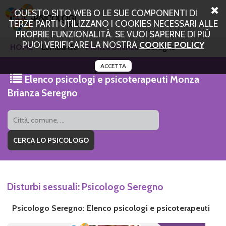
QUESTO SITO WEB O LE SUE COMPONENTI DI
TERZE PARTI UTILIZZANO I COOKIES NECESSARI ALLE
PROPRIE FUNZIONALITÀ. SE VUOI SAPERNE DI PIÙ
PUOI VERIFICARE LA NOSTRA
COOKIE POLICY
HOME
Lombardia
Monza Brianza
Seregno
ACCETTA
Elenco psicologi e psicoterapeuti Monza
Brianza Seregno
Disturbi sessuali: Psicologo Seregno
Psicologo Seregno: Elenco psicologi e psicoterapeuti