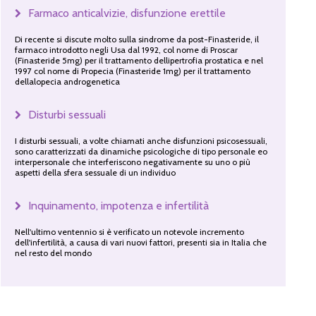
Farmaco anticalvizie, disfunzione erettile
Di recente si discute molto sulla sindrome da post-Finasteride, il
farmaco introdotto negli Usa dal 1992, col nome di Proscar
(Finasteride 5mg) per il trattamento dellipertrofia prostatica e nel
1997 col nome di Propecia (Finasteride 1mg) per il trattamento
dellalopecia androgenetica
Disturbi sessuali
I disturbi sessuali, a volte chiamati anche disfunzioni psicosessuali,
sono caratterizzati da dinamiche psicologiche di tipo personale eo
interpersonale che interferiscono negativamente su uno o più
aspetti della sfera sessuale di un individuo
Inquinamento, impotenza e infertilità
Nell'ultimo ventennio si è verificato un notevole incremento
dell'infertilità, a causa di vari nuovi fattori, presenti sia in Italia che
nel resto del mondo