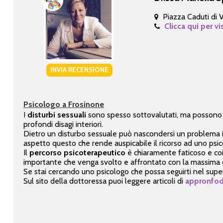
Piazza Caduti di V
Clicca qui per vi
INVIA RECENSIONE
Psicologo a Frosinone
I
disturbi sessuali
sono spesso sottovalutati, ma possono 
profondi disagi interiori.
Dietro un disturbo sessuale può nascondersi un problema in
aspetto questo che rende auspicabile il ricorso ad uno psic
Il
percorso psicoterapeutico
è chiaramente faticoso e coin
importante che venga svolto e affrontato con la massima c
Se stai cercando uno psicologo che possa seguirti nel super
Sul sito della dottoressa puoi leggere articoli di
appronfodi