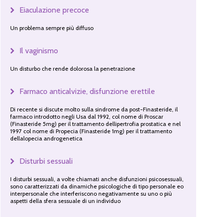
Eiaculazione precoce
Un problema sempre più diffuso
Il vaginismo
Un disturbo che rende dolorosa la penetrazione
Farmaco anticalvizie, disfunzione erettile
Di recente si discute molto sulla sindrome da post-Finasteride, il
farmaco introdotto negli Usa dal 1992, col nome di Proscar
(Finasteride 5mg) per il trattamento dellipertrofia prostatica e nel
1997 col nome di Propecia (Finasteride 1mg) per il trattamento
dellalopecia androgenetica
Disturbi sessuali
I disturbi sessuali, a volte chiamati anche disfunzioni psicosessuali,
sono caratterizzati da dinamiche psicologiche di tipo personale eo
interpersonale che interferiscono negativamente su uno o più
aspetti della sfera sessuale di un individuo