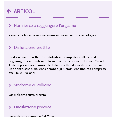
ARTICOLI
Non riesco a raggiungere l'orgasmo
Penso che la colpa sia unicamente mia e credo sia psicologica.
Disfunzione erettile
La disfunzione erettile è un disturbo che impedisce alluomo di
raggiungere eo mantenere la sufficiente erezione del pene. Circa il
13 della popolazione maschile italiana soffre di questo disturbo ma
lincidenza sale al 50 considerando gli uomini con una età compresa
tra i 40 e i 70 anni.
Sindrome di Pollicino
Un problema tutto di testa
Eiaculazione precoce
Un problema sempre più diffuso