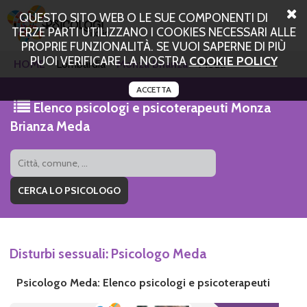
QUESTO SITO WEB O LE SUE COMPONENTI DI
TERZE PARTI UTILIZZANO I COOKIES NECESSARI ALLE
PROPRIE FUNZIONALITÀ. SE VUOI SAPERNE DI PIÙ
PUOI VERIFICARE LA NOSTRA
COOKIE POLICY
HOME
Lombardia
Monza Brianza
Meda
ACCETTA
Elenco psicologi e psicoterapeuti Monza
Brianza Meda
Disturbi sessuali: Psicologo Meda
Psicologo Meda: Elenco psicologi e psicoterapeuti