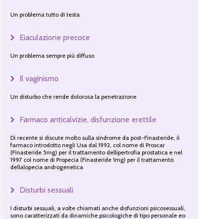
Un problema tutto di testa
Eiaculazione precoce
Un problema sempre più diffuso
Il vaginismo
Un disturbo che rende dolorosa la penetrazione
Farmaco anticalvizie, disfunzione erettile
Di recente si discute molto sulla sindrome da post-Finasteride, il
farmaco introdotto negli Usa dal 1992, col nome di Proscar
(Finasteride 5mg) per il trattamento dellipertrofia prostatica e nel
1997 col nome di Propecia (Finasteride 1mg) per il trattamento
dellalopecia androgenetica
Disturbi sessuali
I disturbi sessuali, a volte chiamati anche disfunzioni psicosessuali,
sono caratterizzati da dinamiche psicologiche di tipo personale eo