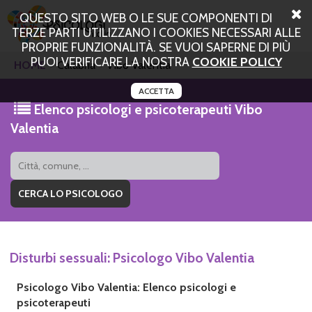
QUESTO SITO WEB O LE SUE COMPONENTI DI
TERZE PARTI UTILIZZANO I COOKIES NECESSARI ALLE
PROPRIE FUNZIONALITÀ. SE VUOI SAPERNE DI PIÙ
PUOI VERIFICARE LA NOSTRA
COOKIE POLICY
HOME
Calabria
Vibo Valentia
ACCETTA
Elenco psicologi e psicoterapeuti Vibo
Valentia
Disturbi sessuali: Psicologo Vibo Valentia
Psicologo Vibo Valentia: Elenco psicologi e
psicoterapeuti