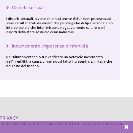
Disturbi sessuali
I disturbi sessuali, a volte chiamati anche disfunzioni psicosessuali,
sono caratterizzati da dinamiche psicologiche di tipo personale eo
interpersonale che interferiscono negativamente su uno o più
aspetti della sfera sessuale di un individuo
Inquinamento, impotenza e infertilità
Nell'ultimo ventennio si è verificato un notevole incremento
dell'infertilità, a causa di vari nuovi fattori, presenti sia in Italia che
nel resto del mondo
PRIVACY
ostitutive del parere clinico del dottore, pertanto non vanno