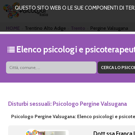
QUESTO SITO WEB O LE SUE COMPONENTI DI TERZE
HOME
Trentino Alto Adige
Trento
Pergine Valsugana
Elenco psicologi e psicoterapeu
Disturbi sessuali: Psicologo Pergine Valsugana
Psicologo Pergine Valsugana: Elenco psicologi e psicote
Dott.ssa Franca 