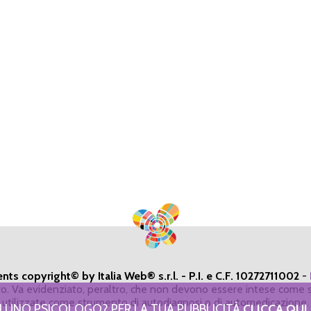
ents copyright© by Italia Web® s.r.l. - P.I. e C.F. 10272711002
-
ivo. Va evidenziato, peraltro, che non devono essere intese come s
utilizzate come strumento di autodiagnosi o di automedicazione.
I UNO PSICOLOGO? PER LA TUA PUBBLICITÀ
CLICCA QUI