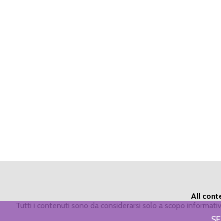
All cont
Tutti i contenuti sono da considerarsi solo a scopo informat
SE