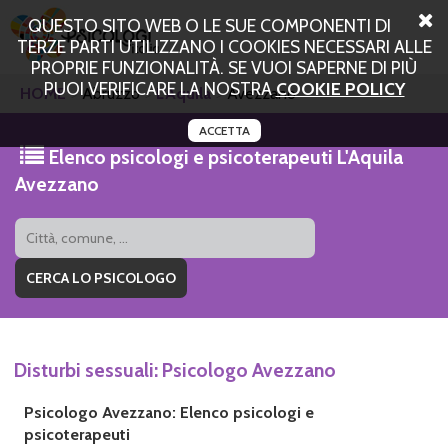
QUESTO SITO WEB O LE SUE COMPONENTI DI
TERZE PARTI UTILIZZANO I COOKIES NECESSARI ALLE
PROPRIE FUNZIONALITÀ. SE VUOI SAPERNE DI PIÙ
PUOI VERIFICARE LA NOSTRA
COOKIE POLICY
HOME
Abruzzo
L'Aquila
Avezzano
ACCETTA
Elenco psicologi e psicoterapeuti L'Aquila
Avezzano
Disturbi sessuali: Psicologo Avezzano
Psicologo Avezzano: Elenco psicologi e
psicoterapeuti