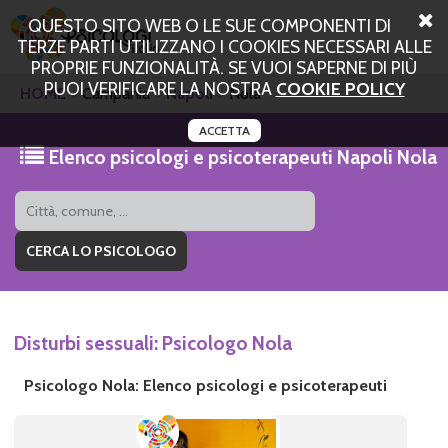
QUESTO SITO WEB O LE SUE COMPONENTI DI
TERZE PARTI UTILIZZANO I COOKIES NECESSARI ALLE
PROPRIE FUNZIONALITÀ. SE VUOI SAPERNE DI PIÙ
PUOI VERIFICARE LA NOSTRA
COOKIE POLICY
HOME
Campania
Napoli
Nola
ACCETTA
Elenco psicologi e psicoterapeuti Napoli Nola
Disturbi sessuali: Psicologo Nola
Psicologo Nola: Elenco psicologi e psicoterapeuti