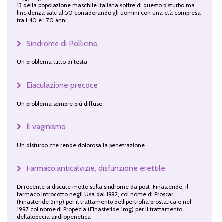
13 della popolazione maschile italiana soffre di questo disturbo ma
lincidenza sale al 50 considerando gli uomini con una età compresa
tra i 40 e i 70 anni.
Sindrome di Pollicino
Un problema tutto di testa
Eiaculazione precoce
Un problema sempre più diffuso
Il vaginismo
Un disturbo che rende dolorosa la penetrazione
Farmaco anticalvizie, disfunzione erettile
Di recente si discute molto sulla sindrome da post-Finasteride, il
farmaco introdotto negli Usa dal 1992, col nome di Proscar
(Finasteride 5mg) per il trattamento dellipertrofia prostatica e nel
1997 col nome di Propecia (Finasteride 1mg) per il trattamento
dellalopecia androgenetica