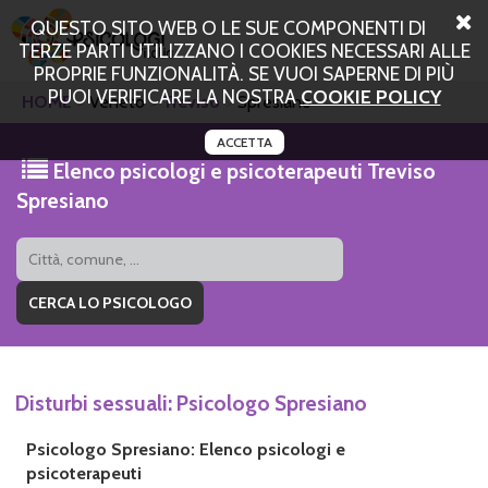
QUESTO SITO WEB O LE SUE COMPONENTI DI
TERZE PARTI UTILIZZANO I COOKIES NECESSARI ALLE
PROPRIE FUNZIONALITÀ. SE VUOI SAPERNE DI PIÙ
PUOI VERIFICARE LA NOSTRA
COOKIE POLICY
HOME
Veneto
Treviso
Spresiano
ACCETTA
Elenco psicologi e psicoterapeuti Treviso
Spresiano
Disturbi sessuali: Psicologo Spresiano
Psicologo Spresiano: Elenco psicologi e
psicoterapeuti