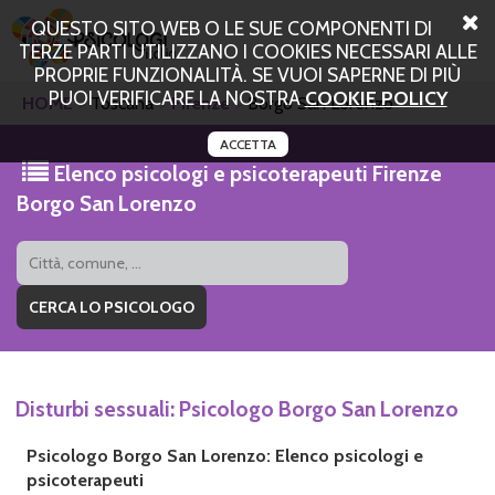
QUESTO SITO WEB O LE SUE COMPONENTI DI
TERZE PARTI UTILIZZANO I COOKIES NECESSARI ALLE
PROPRIE FUNZIONALITÀ. SE VUOI SAPERNE DI PIÙ
PUOI VERIFICARE LA NOSTRA
COOKIE POLICY
HOME
Toscana
Firenze
Borgo San Lorenzo
ACCETTA
Elenco psicologi e psicoterapeuti Firenze
Borgo San Lorenzo
Disturbi sessuali: Psicologo Borgo San Lorenzo
Psicologo Borgo San Lorenzo: Elenco psicologi e
psicoterapeuti