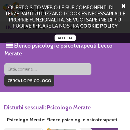
QUESTO SITO WEB O LE SUE COMPONENTI DI
TERZE PARTI UTILIZZANO I COOKIES NECESSARI ALLE
PROPRIE FUNZIONALITÀ. SE VUOI SAPERNE DI PIÙ
PUOI VERIFICARE LA NOSTRA
COOKIE POLICY
HOME
Lombardia
Lecco
Merate
ACCETTA
Elenco psicologi e psicoterapeuti Lecco
Merate
Disturbi sessuali: Psicologo Merate
Psicologo Merate: Elenco psicologi e psicoterapeuti