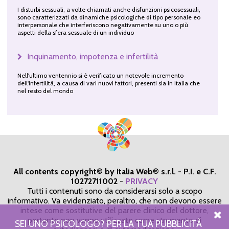
I disturbi sessuali, a volte chiamati anche disfunzioni psicosessuali,
sono caratterizzati da dinamiche psicologiche di tipo personale eo
interpersonale che interferiscono negativamente su uno o più
aspetti della sfera sessuale di un individuo
Inquinamento, impotenza e infertilità
Nell'ultimo ventennio si è verificato un notevole incremento
dell'infertilità, a causa di vari nuovi fattori, presenti sia in Italia che
nel resto del mondo
All contents copyright© by Italia Web® s.r.l. - P.I. e C.F.
10272711002
-
PRIVACY
Tutti i contenuti sono da considerarsi solo a scopo
informativo. Va evidenziato, peraltro, che non devono essere
intese come sostitutive del parere clinico del dottore,
pertanto non vanno utilizzate come strumento di
SEI UNO PSICOLOGO? PER LA TUA PUBBLICITÀ