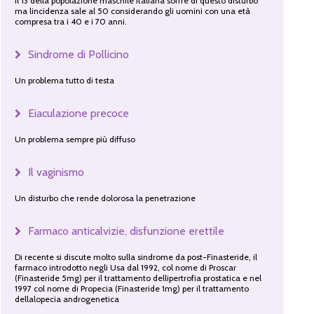
il 13 della popolazione maschile italiana soffre di questo disturbo
ma lincidenza sale al 50 considerando gli uomini con una età
compresa tra i 40 e i 70 anni.
Sindrome di Pollicino
Un problema tutto di testa
Eiaculazione precoce
Un problema sempre più diffuso
Il vaginismo
Un disturbo che rende dolorosa la penetrazione
Farmaco anticalvizie, disfunzione erettile
Di recente si discute molto sulla sindrome da post-Finasteride, il
farmaco introdotto negli Usa dal 1992, col nome di Proscar
(Finasteride 5mg) per il trattamento dellipertrofia prostatica e nel
1997 col nome di Propecia (Finasteride 1mg) per il trattamento
dellalopecia androgenetica