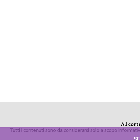
All cont
Tutti i contenuti sono da considerarsi solo a scopo informat
SE