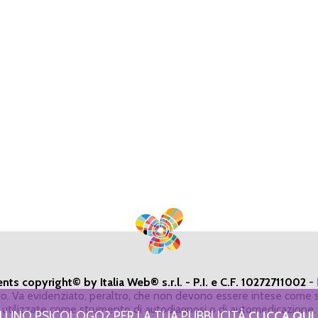
ents copyright© by Italia Web® s.r.l. - P.I. e C.F. 10272711002
-
ivo. Va evidenziato, peraltro, che non devono essere intese come s
utilizzate come strumento di autodiagnosi o di automedicazione.
I UNO PSICOLOGO? PER LA TUA PUBBLICITÀ
CLICCA QUI