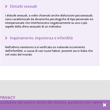
Disturbi sessuali
I disturbi sessuali, a volte chiamati anche disfunzioni psicosessuali,
sono caratterizzati da dinamiche psicologiche di tipo personale eo
interpersonale che interferiscono negativamente su uno o più
aspetti della sfera sessuale di un individuo
Inquinamento, impotenza e infertilità
Nell'ultimo ventennio si è verificato un notevole incremento
dell'infertilità, a causa di vari nuovi fattori, presenti sia in Italia che
nel resto del mondo
PRIVACY
ostitutive del parere clinico del dottore, pertanto non vanno