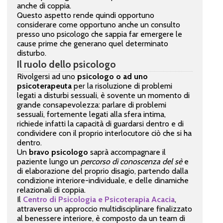
anche di coppia.
Questo aspetto rende quindi opportuno
considerare come opportuno anche un consulto
presso uno psicologo che sappia far emergere le
cause prime che generano quel determinato
disturbo.
Il ruolo dello psicologo
Rivolgersi ad uno
psicologo o ad uno
psicoterapeuta
per la risoluzione di problemi
legati a disturbi sessuali, è sovente un momento di
grande consapevolezza: parlare di problemi
sessuali, fortemente legati alla sfera intima,
richiede infatti la capacità di guardarsi dentro e di
condividere con il proprio interlocutore ciò che si ha
dentro.
Un
bravo psicologo
saprà accompagnare il
paziente lungo un
percorso di conoscenza del sè
e
di elaborazione del proprio disagio, partendo dalla
condizione interiore-individuale, e delle dinamiche
relazionali di coppia.
Il
Centro di Psicologia e Psicoterapia Acacia
,
attraverso un approccio multidisciplinare finalizzato
al benessere interiore, è composto da un team di