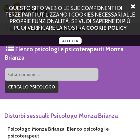
QUESTO SITO WEB O LE SUE COMPONENTI DI
TERZE PARTI UTILIZZANO I COOKIES NECESSARI ALLE
PROPRIE FUNZIONALITÀ. SE VUOI SAPERNE DI PIÙ
PUOI VERIFICARE LA NOSTRA
COOKIE POLICY
HOME
Lombardia
Monza Brianza
ACCETTA
Elenco psicologi e psicoterapeuti Monza
Brianza
Disturbi sessuali: Psicologo Monza Brianza
Psicologo Monza Brianza: Elenco psicologi e
psicoterapeuti