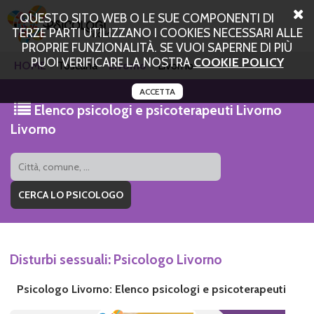
QUESTO SITO WEB O LE SUE COMPONENTI DI
TERZE PARTI UTILIZZANO I COOKIES NECESSARI ALLE
PROPRIE FUNZIONALITÀ. SE VUOI SAPERNE DI PIÙ
PUOI VERIFICARE LA NOSTRA
COOKIE POLICY
HOME
Toscana
Livorno
Livorno
ACCETTA
Elenco psicologi e psicoterapeuti Livorno
Livorno
Disturbi sessuali: Psicologo Livorno
Psicologo Livorno: Elenco psicologi e psicoterapeuti