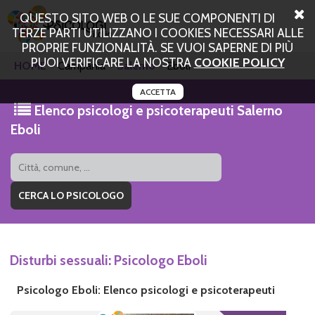
QUESTO SITO WEB O LE SUE COMPONENTI DI
TERZE PARTI UTILIZZANO I COOKIES NECESSARI ALLE
PROPRIE FUNZIONALITÀ. SE VUOI SAPERNE DI PIÙ
PUOI VERIFICARE LA NOSTRA
COOKIE POLICY
HOME
Campania
Salerno
Eboli
ACCETTA
Elenco psicologi e psicoterapeuti Salerno
Eboli
Disturbi sessuali: Psicologo Eboli
Psicologo Eboli: Elenco psicologi e psicoterapeuti