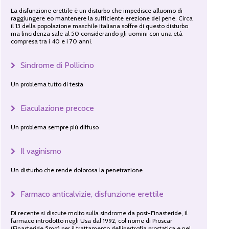
La disfunzione erettile è un disturbo che impedisce alluomo di
raggiungere eo mantenere la sufficiente erezione del pene. Circa
il 13 della popolazione maschile italiana soffre di questo disturbo
ma lincidenza sale al 50 considerando gli uomini con una età
compresa tra i 40 e i 70 anni.
Sindrome di Pollicino
Un problema tutto di testa
Eiaculazione precoce
Un problema sempre più diffuso
Il vaginismo
Un disturbo che rende dolorosa la penetrazione
Farmaco anticalvizie, disfunzione erettile
Di recente si discute molto sulla sindrome da post-Finasteride, il
farmaco introdotto negli Usa dal 1992, col nome di Proscar
(Finasteride 5mg) per il trattamento dellipertrofia prostatica e nel