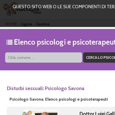
QUESTO SITO WEB O LE SUE COMPONENTI DI TERZE
HOME
Liguria
Savona
Elenco psicologi e psicoterapeu
Disturbi sessuali: Psicologo Savona
Psicologo Savona: Elenco psicologi e psicoterapeuti
Dottor Luigi Gal