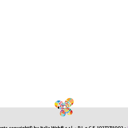
ents copyright© by Italia Web® s.r.l. - P.I. e C.F. 10272711002
-