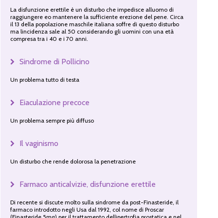
La disfunzione erettile è un disturbo che impedisce alluomo di
raggiungere eo mantenere la sufficiente erezione del pene. Circa
il 13 della popolazione maschile italiana soffre di questo disturbo
ma lincidenza sale al 50 considerando gli uomini con una età
compresa tra i 40 e i 70 anni.
Sindrome di Pollicino
Un problema tutto di testa
Eiaculazione precoce
Un problema sempre più diffuso
Il vaginismo
Un disturbo che rende dolorosa la penetrazione
Farmaco anticalvizie, disfunzione erettile
Di recente si discute molto sulla sindrome da post-Finasteride, il
farmaco introdotto negli Usa dal 1992, col nome di Proscar
(Finasteride 5mg) per il trattamento dellipertrofia prostatica e nel