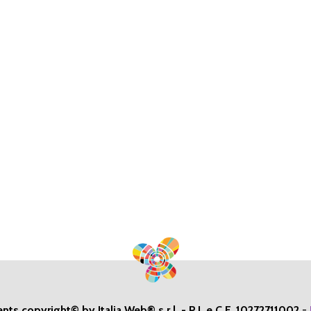
ents copyright© by Italia Web® s.r.l. - P.I. e C.F. 10272711002
-