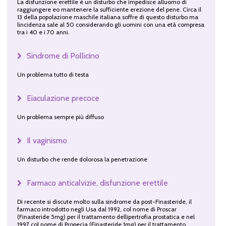
La disfunzione erettile è un disturbo che impedisce alluomo di
raggiungere eo mantenere la sufficiente erezione del pene. Circa il
13 della popolazione maschile italiana soffre di questo disturbo ma
lincidenza sale al 50 considerando gli uomini con una età compresa
tra i 40 e i 70 anni.
Sindrome di Pollicino
Un problema tutto di testa
Eiaculazione precoce
Un problema sempre più diffuso
Il vaginismo
Un disturbo che rende dolorosa la penetrazione
Farmaco anticalvizie, disfunzione erettile
Di recente si discute molto sulla sindrome da post-Finasteride, il
farmaco introdotto negli Usa dal 1992, col nome di Proscar
(Finasteride 5mg) per il trattamento dellipertrofia prostatica e nel
1997 col nome di Propecia (Finasteride 1mg) per il trattamento