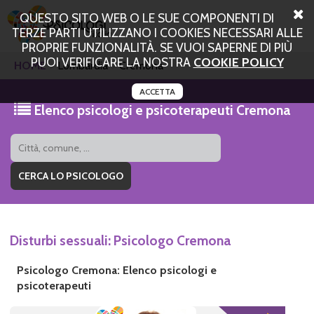
QUESTO SITO WEB O LE SUE COMPONENTI DI
TERZE PARTI UTILIZZANO I COOKIES NECESSARI ALLE
PROPRIE FUNZIONALITÀ. SE VUOI SAPERNE DI PIÙ
PUOI VERIFICARE LA NOSTRA
COOKIE POLICY
HOME
Lombardia
Cremona
ACCETTA
Elenco psicologi e psicoterapeuti Cremona
Disturbi sessuali: Psicologo Cremona
Psicologo Cremona: Elenco psicologi e
psicoterapeuti