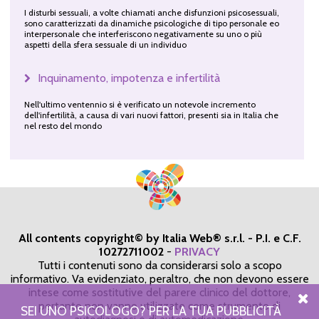
I disturbi sessuali, a volte chiamati anche disfunzioni psicosessuali,
sono caratterizzati da dinamiche psicologiche di tipo personale eo
interpersonale che interferiscono negativamente su uno o più
aspetti della sfera sessuale di un individuo
Inquinamento, impotenza e infertilità
Nell'ultimo ventennio si è verificato un notevole incremento
dell'infertilità, a causa di vari nuovi fattori, presenti sia in Italia che
nel resto del mondo
All contents copyright© by Italia Web® s.r.l. - P.I. e C.F.
10272711002
-
PRIVACY
Tutti i contenuti sono da considerarsi solo a scopo
informativo. Va evidenziato, peraltro, che non devono essere
intese come sostitutive del parere clinico del dottore,
pertanto non vanno utilizzate come strumento di
SEI UNO PSICOLOGO? PER LA TUA PUBBLICITÀ