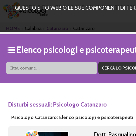
QUESTO SITO WEB O LE SUE COMPONENTI DI TERZE
HOME
Calabria
Catanzaro
Catanzaro
Elenco psicologi e psicoterape
Disturbi sessuali: Psicologo Catanzaro
Psicologo Catanzaro: Elenco psicologi e psicoterapeuti
Dott. Pasqualino