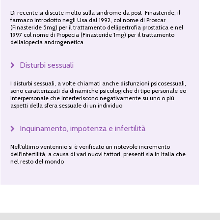
Di recente si discute molto sulla sindrome da post-Finasteride, il
farmaco introdotto negli Usa dal 1992, col nome di Proscar
(Finasteride 5mg) per il trattamento dellipertrofia prostatica e nel
1997 col nome di Propecia (Finasteride 1mg) per il trattamento
dellalopecia androgenetica
Disturbi sessuali
I disturbi sessuali, a volte chiamati anche disfunzioni psicosessuali,
sono caratterizzati da dinamiche psicologiche di tipo personale eo
interpersonale che interferiscono negativamente su uno o più
aspetti della sfera sessuale di un individuo
Inquinamento, impotenza e infertilità
Nell'ultimo ventennio si è verificato un notevole incremento
dell'infertilità, a causa di vari nuovi fattori, presenti sia in Italia che
nel resto del mondo