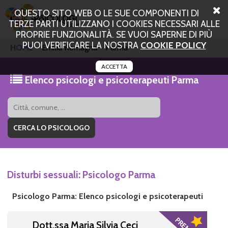
QUESTO SITO WEB O LE SUE COMPONENTI DI
TERZE PARTI UTILIZZANO I COOKIES NECESSARI ALLE
PROPRIE FUNZIONALITÀ. SE VUOI SAPERNE DI PIÙ
PUOI VERIFICARE LA NOSTRA
COOKIE POLICY
HOME
Emilia Romagna
Parma
ACCETTA
Elenco psicologi e psicoterapeuti Parma
Disturbi sessuali: Psicologo Parma
Psicologo Parma: Elenco psicologi e psicoterapeuti
Dott.ssa Maria Silvia Ceci