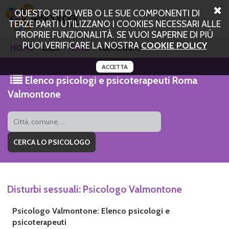
QUESTO SITO WEB O LE SUE COMPONENTI DI
TERZE PARTI UTILIZZANO I COOKIES NECESSARI ALLE
PROPRIE FUNZIONALITÀ. SE VUOI SAPERNE DI PIÙ
PUOI VERIFICARE LA NOSTRA
COOKIE POLICY
HOME
Lazio
Roma
Valmontone
ACCETTA
Elenco psicologi e psicoterapeuti Roma
Valmontone
Disturbi sessuali: Psicologo Valmontone
Psicologo Valmontone: Elenco psicologi e
psicoterapeuti