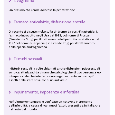
Il vaginismo
Un disturbo che rende dolorosa la penetrazione
Farmaco anticalvizie, disfunzione erettile
Di recente si discute molto sulla sindrome da post-Finasteride, il
farmaco introdotto negli Usa dal 1992, col nome di Proscar
(Finasteride 5mg) per il trattamento dellipertrofia prostatica e nel
1997 col nome di Propecia (Finasteride 1mg) per il trattamento
dellalopecia androgenetica
Disturbi sessuali
I disturbi sessuali, a volte chiamati anche disfunzioni psicosessuali,
sono caratterizzati da dinamiche psicologiche di tipo personale eo
interpersonale che interferiscono negativamente su uno o più
aspetti della sfera sessuale di un individuo
Inquinamento, impotenza e infertilità
Nell'ultimo ventennio si è verificato un notevole incremento
dell'infertilità, a causa di vari nuovi fattori, presenti sia in Italia che
nel resto del mondo