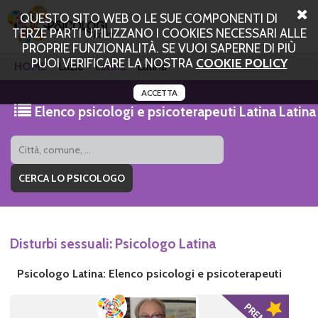
QUESTO SITO WEB O LE SUE COMPONENTI DI
TERZE PARTI UTILIZZANO I COOKIES NECESSARI ALLE
PROPRIE FUNZIONALITÀ. SE VUOI SAPERNE DI PIÙ
PUOI VERIFICARE LA NOSTRA
COOKIE POLICY
HOME
Lazio
Latina
Latina
ACCETTA
Elenco psicologi e psicoterapeuti Latina Latina
Disturbi sessuali: Psicologo Latina
Psicologo Latina: Elenco psicologi e psicoterapeuti