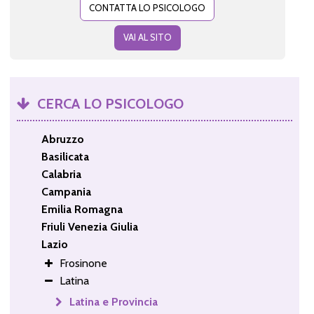
CONTATTA LO PSICOLOGO
VAI AL SITO
CERCA LO PSICOLOGO
Abruzzo
Basilicata
Calabria
Campania
Emilia Romagna
Friuli Venezia Giulia
Lazio
Frosinone
Latina
Latina e Provincia