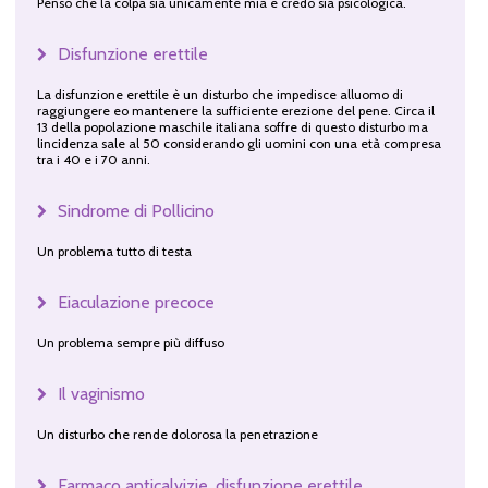
Penso che la colpa sia unicamente mia e credo sia psicologica.
Disfunzione erettile
La disfunzione erettile è un disturbo che impedisce alluomo di
raggiungere eo mantenere la sufficiente erezione del pene. Circa il
13 della popolazione maschile italiana soffre di questo disturbo ma
lincidenza sale al 50 considerando gli uomini con una età compresa
tra i 40 e i 70 anni.
Sindrome di Pollicino
Un problema tutto di testa
Eiaculazione precoce
Un problema sempre più diffuso
Il vaginismo
Un disturbo che rende dolorosa la penetrazione
Farmaco anticalvizie, disfunzione erettile