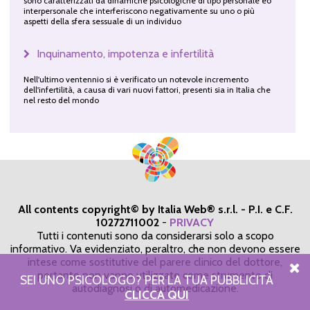
sono caratterizzati da dinamiche psicologiche di tipo personale eo
interpersonale che interferiscono negativamente su uno o più
aspetti della sfera sessuale di un individuo
Inquinamento, impotenza e infertilità
Nell'ultimo ventennio si è verificato un notevole incremento
dell'infertilità, a causa di vari nuovi fattori, presenti sia in Italia che
nel resto del mondo
All contents copyright© by Italia Web® s.r.l. - P.I. e C.F.
10272711002
-
PRIVACY
Tutti i contenuti sono da considerarsi solo a scopo
informativo. Va evidenziato, peraltro, che non devono essere
intese come sostitutive del parere clinico del dottore,
pertanto non vanno utilizzate come strumento di
SEI UNO PSICOLOGO? PER LA TUA PUBBLICITÀ
autodiagnosi o di automedicazione.
CLICCA QUI