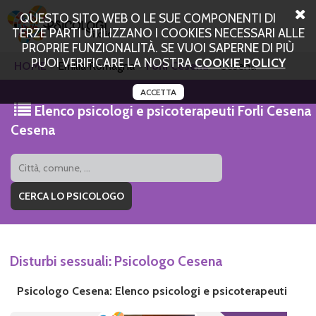
QUESTO SITO WEB O LE SUE COMPONENTI DI
TERZE PARTI UTILIZZANO I COOKIES NECESSARI ALLE
PROPRIE FUNZIONALITÀ. SE VUOI SAPERNE DI PIÙ
PUOI VERIFICARE LA NOSTRA
COOKIE POLICY
HOME
Emilia Romagna
Forli Cesena
Cesena
ACCETTA
Elenco psicologi e psicoterapeuti Forli Cesena
Cesena
Disturbi sessuali: Psicologo Cesena
Psicologo Cesena: Elenco psicologi e psicoterapeuti