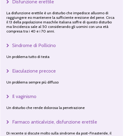
Disfunzione erettile
La disfunzione erettile è un disturbo che impedisce alluomo di
raggiungere eo mantenere la sufficiente erezione del pene. Circa
il 13 della popolazione maschile italiana soffre di questo disturbo
ma lincidenza sale al 50 considerando gli uomini con una età
compresa tra i 40 e i 70 anni.
Sindrome di Pollicino
Un problema tutto di testa
Eiaculazione precoce
Un problema sempre più diffuso
Il vaginismo
Un disturbo che rende dolorosa la penetrazione
Farmaco anticalvizie, disfunzione erettile
Di recente si discute molto sulla sindrome da post-Finasteride, il