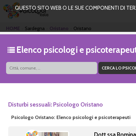
QUESTO SITO WEB O LE SUE COMPONENTI DI TERZE
HOME
Sardegna
Oristano
Oristano
Elenco psicologi e psicoterapeu
Disturbi sessuali: Psicologo Oristano
Psicologo Oristano: Elenco psicologi e psicoterapeuti
Dott.ssa Romin