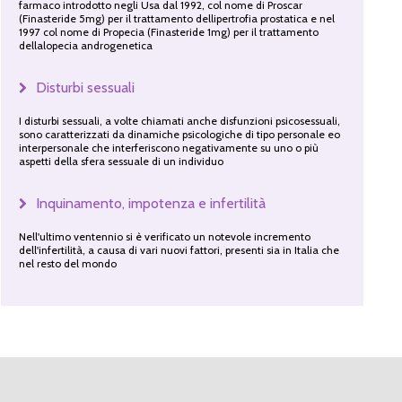
farmaco introdotto negli Usa dal 1992, col nome di Proscar
(Finasteride 5mg) per il trattamento dellipertrofia prostatica e nel
1997 col nome di Propecia (Finasteride 1mg) per il trattamento
dellalopecia androgenetica
Disturbi sessuali
I disturbi sessuali, a volte chiamati anche disfunzioni psicosessuali,
sono caratterizzati da dinamiche psicologiche di tipo personale eo
interpersonale che interferiscono negativamente su uno o più
aspetti della sfera sessuale di un individuo
Inquinamento, impotenza e infertilità
Nell'ultimo ventennio si è verificato un notevole incremento
dell'infertilità, a causa di vari nuovi fattori, presenti sia in Italia che
nel resto del mondo