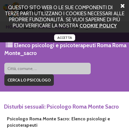
QUESTO SITO WEB O LE SUE COMPONENTI DI
TERZE PARTI UTILIZZANO I COOKIES NECESSARI ALLE
PROPRIE FUNZIONALITÀ. SE VUOI SAPERNE DI PIÙ
PUOI VERIFICARE LA NOSTRA
COOKIE POLICY
HOME
Lazio
Roma
Roma
Monte_sacro
ACCETTA
Elenco psicologi e psicoterapeuti Roma Roma
Monte_sacro
Disturbi sessuali: Psicologo Roma Monte Sacro
Psicologo Roma Monte Sacro: Elenco psicologi e
psicoterapeuti