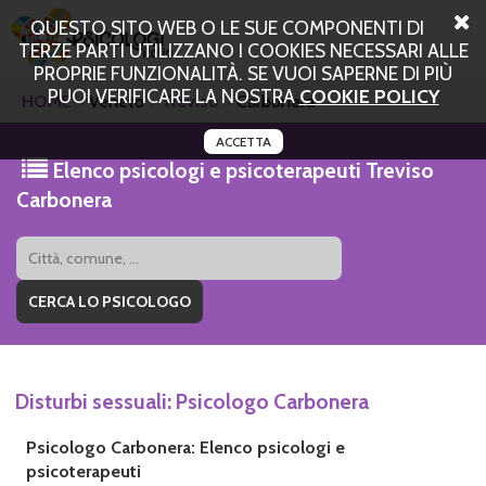
QUESTO SITO WEB O LE SUE COMPONENTI DI
TERZE PARTI UTILIZZANO I COOKIES NECESSARI ALLE
PROPRIE FUNZIONALITÀ. SE VUOI SAPERNE DI PIÙ
PUOI VERIFICARE LA NOSTRA
COOKIE POLICY
HOME
Veneto
Treviso
Carbonera
ACCETTA
Elenco psicologi e psicoterapeuti Treviso
Carbonera
Disturbi sessuali: Psicologo Carbonera
Psicologo Carbonera: Elenco psicologi e
psicoterapeuti