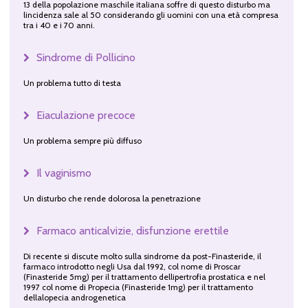
13 della popolazione maschile italiana soffre di questo disturbo ma
lincidenza sale al 50 considerando gli uomini con una età compresa
tra i 40 e i 70 anni.
Sindrome di Pollicino
Un problema tutto di testa
Eiaculazione precoce
Un problema sempre più diffuso
Il vaginismo
Un disturbo che rende dolorosa la penetrazione
Farmaco anticalvizie, disfunzione erettile
Di recente si discute molto sulla sindrome da post-Finasteride, il
farmaco introdotto negli Usa dal 1992, col nome di Proscar
(Finasteride 5mg) per il trattamento dellipertrofia prostatica e nel
1997 col nome di Propecia (Finasteride 1mg) per il trattamento
dellalopecia androgenetica