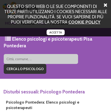
QUESTO SITO WEB O LE SUE COMPONENTI DI
TERZE PARTI UTILIZZANO I COOKIES NECESSARI ALLE
PROPRIE FUNZIONALITÀ. SE VUOI SAPERNE DI PIÙ
PUOI VERIFICARE LA NOSTRA
COOKIE POLICY
HOME
Toscana
Pisa
Pontedera
ACCETTA
Elenco psicologi e psicoterapeuti Pisa
Pontedera
Disturbi sessuali: Psicologo Pontedera
Psicologo Pontedera: Elenco psicologi e
psicoterapeuti