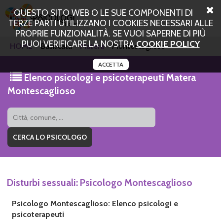
QUESTO SITO WEB O LE SUE COMPONENTI DI
TERZE PARTI UTILIZZANO I COOKIES NECESSARI ALLE
PROPRIE FUNZIONALITÀ. SE VUOI SAPERNE DI PIÙ
PUOI VERIFICARE LA NOSTRA
COOKIE POLICY
HOME
Basilicata
Matera
Montescaglioso
ACCETTA
Elenco psicologi e psicoterapeuti Matera
Montescaglioso
Disturbi sessuali: Psicologo Montescaglioso
Psicologo Montescaglioso: Elenco psicologi e
psicoterapeuti