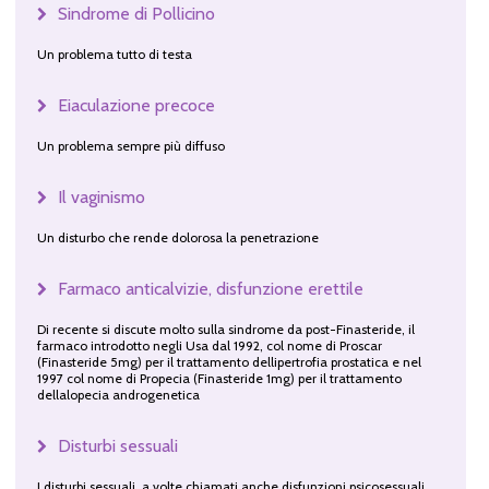
Sindrome di Pollicino
Un problema tutto di testa
Eiaculazione precoce
Un problema sempre più diffuso
Il vaginismo
Un disturbo che rende dolorosa la penetrazione
Farmaco anticalvizie, disfunzione erettile
Di recente si discute molto sulla sindrome da post-Finasteride, il
farmaco introdotto negli Usa dal 1992, col nome di Proscar
(Finasteride 5mg) per il trattamento dellipertrofia prostatica e nel
1997 col nome di Propecia (Finasteride 1mg) per il trattamento
dellalopecia androgenetica
Disturbi sessuali
I disturbi sessuali, a volte chiamati anche disfunzioni psicosessuali,