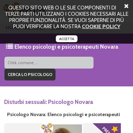
QUESTO SITO WEB O LE SUE COMPONENTI DI
TERZE PARTI UTILIZZANO I COOKIES NECESSARI ALLE
PROPRIE FUNZIONALITÀ. SE VUOI SAPERNE DI PIÙ
PUOI VERIFICARE LA NOSTRA
COOKIE POLICY
HOME
Piemonte
Novara
ACCETTA
Elenco psicologi e psicoterapeuti Novara
Disturbi sessuali: Psicologo Novara
Psicologo Novara: Elenco psicologi e psicoterapeuti