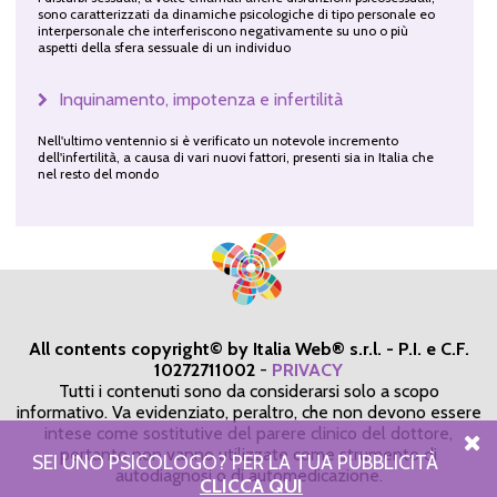
sono caratterizzati da dinamiche psicologiche di tipo personale eo
interpersonale che interferiscono negativamente su uno o più
aspetti della sfera sessuale di un individuo
Inquinamento, impotenza e infertilità
Nell'ultimo ventennio si è verificato un notevole incremento
dell'infertilità, a causa di vari nuovi fattori, presenti sia in Italia che
nel resto del mondo
All contents copyright© by Italia Web® s.r.l. - P.I. e C.F.
10272711002
-
PRIVACY
Tutti i contenuti sono da considerarsi solo a scopo
informativo. Va evidenziato, peraltro, che non devono essere
intese come sostitutive del parere clinico del dottore,
pertanto non vanno utilizzate come strumento di
SEI UNO PSICOLOGO? PER LA TUA PUBBLICITÀ
autodiagnosi o di automedicazione.
CLICCA QUI