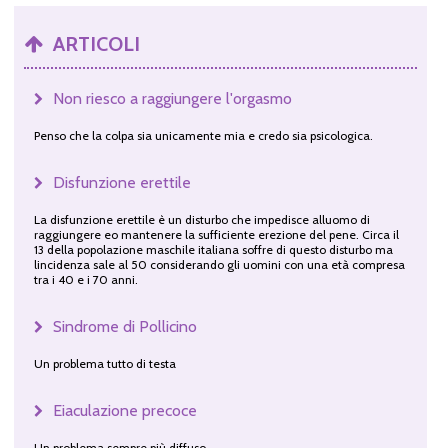
ARTICOLI
Non riesco a raggiungere l'orgasmo
Penso che la colpa sia unicamente mia e credo sia psicologica.
Disfunzione erettile
La disfunzione erettile è un disturbo che impedisce alluomo di
raggiungere eo mantenere la sufficiente erezione del pene. Circa il
13 della popolazione maschile italiana soffre di questo disturbo ma
lincidenza sale al 50 considerando gli uomini con una età compresa
tra i 40 e i 70 anni.
Sindrome di Pollicino
Un problema tutto di testa
Eiaculazione precoce
Un problema sempre più diffuso