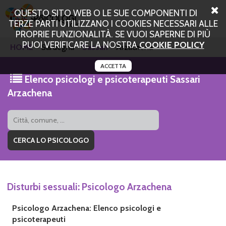
QUESTO SITO WEB O LE SUE COMPONENTI DI
TERZE PARTI UTILIZZANO I COOKIES NECESSARI ALLE
PROPRIE FUNZIONALITÀ. SE VUOI SAPERNE DI PIÙ
PUOI VERIFICARE LA NOSTRA
COOKIE POLICY
HOME
Sardegna
Sassari
Arzachena
ACCETTA
Elenco psicologi e psicoterapeuti Sassari
Arzachena
Disturbi sessuali: Psicologo Arzachena
Psicologo Arzachena: Elenco psicologi e
psicoterapeuti