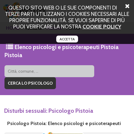
QUESTO SITO WEB O LE SUE COMPONENTI DI
TERZE PARTI UTILIZZANO I COOKIES NECESSARI ALLE
PROPRIE FUNZIONALITÀ. SE VUOI SAPERNE DI PIÙ
PUOI VERIFICARE LA NOSTRA
COOKIE POLICY
HOME
Toscana
Pistoia
Pistoia
ACCETTA
Elenco psicologi e psicoterapeuti Pistoia
Pistoia
Disturbi sessuali: Psicologo Pistoia
Psicologo Pistoia: Elenco psicologi e psicoterapeuti