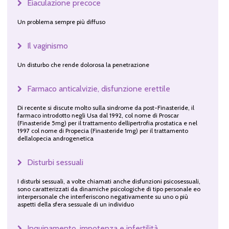
Eiaculazione precoce
Un problema sempre più diffuso
Il vaginismo
Un disturbo che rende dolorosa la penetrazione
Farmaco anticalvizie, disfunzione erettile
Di recente si discute molto sulla sindrome da post-Finasteride, il
farmaco introdotto negli Usa dal 1992, col nome di Proscar
(Finasteride 5mg) per il trattamento dellipertrofia prostatica e nel
1997 col nome di Propecia (Finasteride 1mg) per il trattamento
dellalopecia androgenetica
Disturbi sessuali
I disturbi sessuali, a volte chiamati anche disfunzioni psicosessuali,
sono caratterizzati da dinamiche psicologiche di tipo personale eo
interpersonale che interferiscono negativamente su uno o più
aspetti della sfera sessuale di un individuo
Inquinamento, impotenza e infertilità