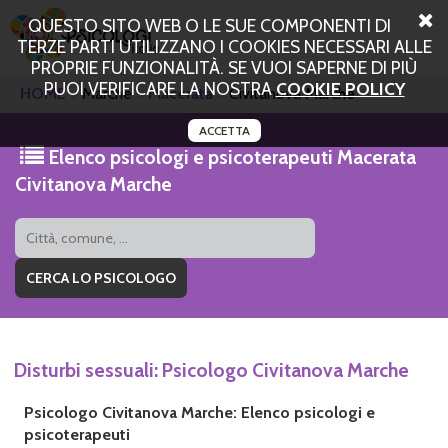
QUESTO SITO WEB O LE SUE COMPONENTI DI
TERZE PARTI UTILIZZANO I COOKIES NECESSARI ALLE
PROPRIE FUNZIONALITÀ. SE VUOI SAPERNE DI PIÙ
PUOI VERIFICARE LA NOSTRA
COOKIE POLICY
HOME
Marche
Macerata
Civitanova Marche
ACCETTA
Elenco psicologi e psicoterapeuti Macerata
Civitanova Marche
Disturbi sessuali: Psicologo Civitanova Marche
Psicologo Civitanova Marche: Elenco psicologi e
psicoterapeuti