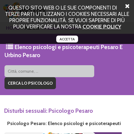
QUESTO SITO WEB O LE SUE COMPONENTI DI
TERZE PARTI UTILIZZANO I COOKIES NECESSARI ALLE
PROPRIE FUNZIONALITÀ. SE VUOI SAPERNE DI PIÙ
PUOI VERIFICARE LA NOSTRA
COOKIE POLICY
HOME
Marche
Pesaro E Urbino
Pesaro
ACCETTA
Elenco psicologi e psicoterapeuti Pesaro E
Urbino Pesaro
Disturbi sessuali: Psicologo Pesaro
Psicologo Pesaro: Elenco psicologi e psicoterapeuti