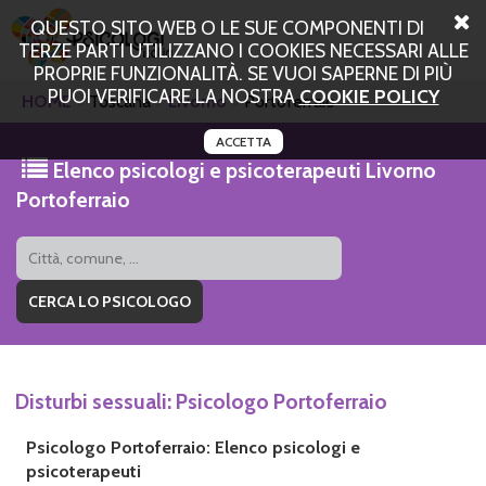
QUESTO SITO WEB O LE SUE COMPONENTI DI
TERZE PARTI UTILIZZANO I COOKIES NECESSARI ALLE
PROPRIE FUNZIONALITÀ. SE VUOI SAPERNE DI PIÙ
PUOI VERIFICARE LA NOSTRA
COOKIE POLICY
HOME
Toscana
Livorno
Portoferraio
ACCETTA
Elenco psicologi e psicoterapeuti Livorno
Portoferraio
Disturbi sessuali: Psicologo Portoferraio
Psicologo Portoferraio: Elenco psicologi e
psicoterapeuti